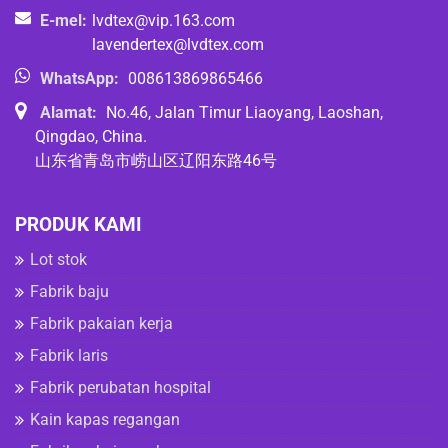
E-mel:
lvdtex@vip.163.com
lavendertex@lvdtex.com
WhatsApp:
008613869865466
Alamat:
No.46, Jalan Timur Liaoyang, Laoshan,
Qingdao, China.
山东省青岛市崂山区辽阳东路46号
PRODUK KAMI
Lot stok
Fabrik baju
Fabrik pakaian kerja
Fabrik laris
Fabrik perubatan hospital
Kain kapas regangan