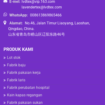
E-mel:
lvdtex@vip.163.com
lavendertex@lvdtex.com
WhatsApp:
008613869865466
Alamat:
No.46, Jalan Timur Liaoyang, Laoshan,
Qingdao, China.
山东省青岛市崂山区辽阳东路46号
PRODUK KAMI
Lot stok
Fabrik baju
Fabrik pakaian kerja
Fabrik laris
Fabrik perubatan hospital
Kain kapas regangan
Fabrik pakaian sukan