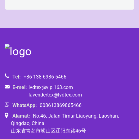
Tel:
+86 138 6986 5466
E-mel:
lvdtex@vip.163.com
lavendertex@lvdtex.com
WhatsApp:
008613869865466
Alamat:
No.46, Jalan Timur Liaoyang, Laoshan,
Qingdao, China.
山东省青岛市崂山区辽阳东路46号